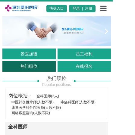
登录
|
注册
快捷入口
医院概况
特色服务
科室导航
景医加盟
员工福利
专家团队
热门职位
在线报名
新闻动态
热门职位
科普知识
Popular positions
活动公告
岗位概括：
全科医师(2人)
中医针灸推拿师(人数不限)
疼痛科医师(人数不限)
加入我们
康复医学科住院医师(人数不限)
网络客服咨询(人数不限)
联系我们
全科医师
服务评价