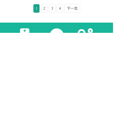
1
2
3
4
下一页
医院方位
院内导航
来院路线
健康热线：0755-8392 1555
医院地址：深圳市福田区商报路9号
掌上医院
微信服务号
Copyright＠ 2021-2025 深圳景田医院 All Rights Reserved
粤ICP备14076596号